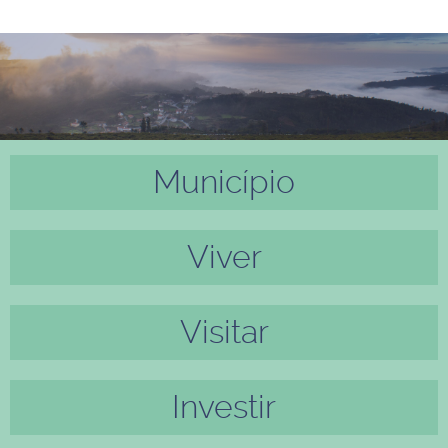
Município
Anter
Próxi
ior
mo
Viver
Visitar
Investir