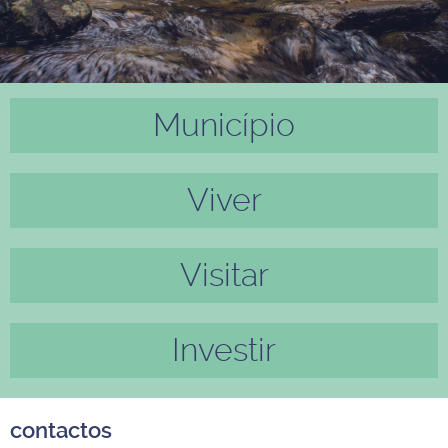
Município
Anter
Próxi
ior
mo
Viver
Visitar
Investir
contactos