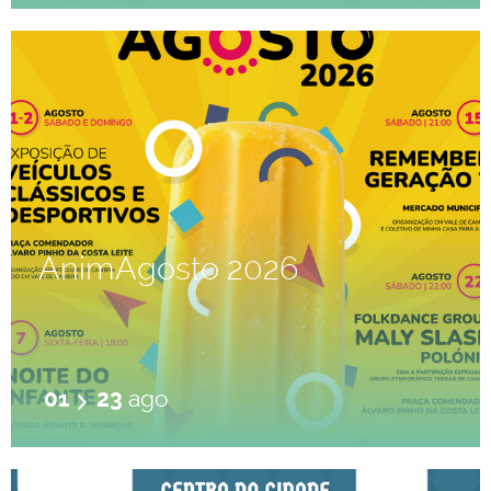
AnimAgosto 2026
01
23
ago