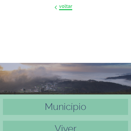
voltar
Município
Anter
Próxi
ior
mo
Viver