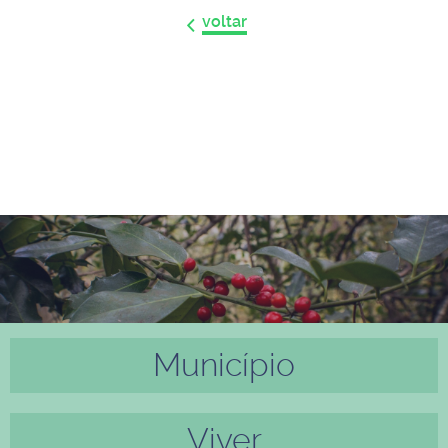
voltar
Município
Anter
Próxi
ior
mo
Viver