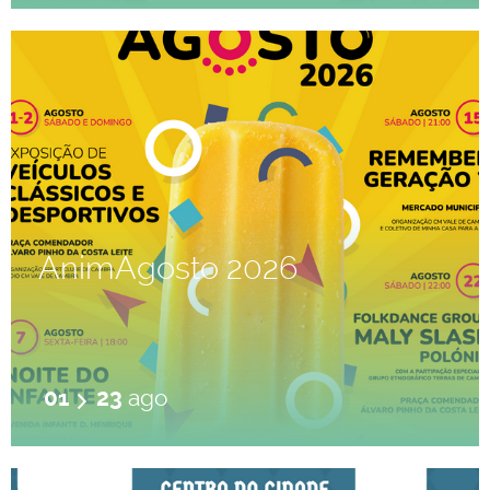
AnimAgosto 2026
01
23
ago