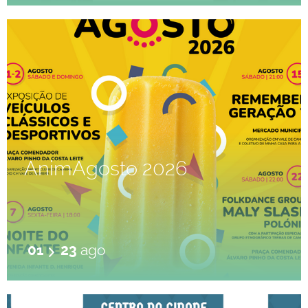
AnimAgosto 2026
01
23
ago