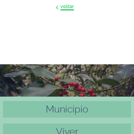
voltar
Município
Anter
Próxi
ior
mo
Viver