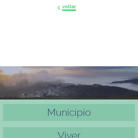
voltar
Município
Anter
Próxi
ior
mo
Viver