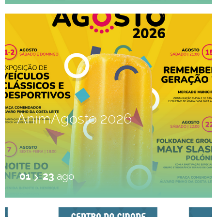
AnimAgosto 2026
01
23
ago