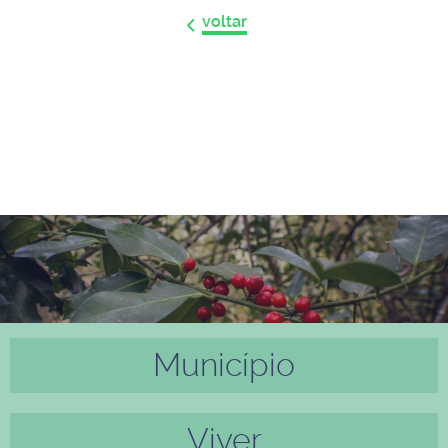
voltar
Município
Anter
Próxi
ior
mo
Viver