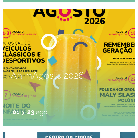
AnimAgosto 2026
01
23
ago