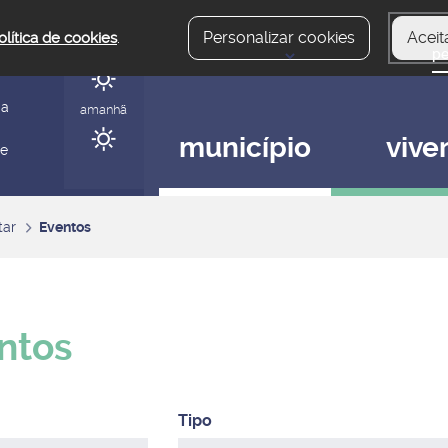
Personalizar cookies
Aceit
olítica de cookies
.
hoje
gerir
ia
amanhã
município
vive
 e
tar
Eventos
ntos