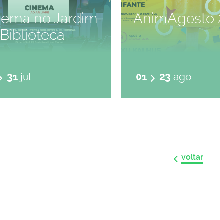
nema no Jardim
AnimAgosto 
Biblioteca
31
jul
01
23
ago
voltar