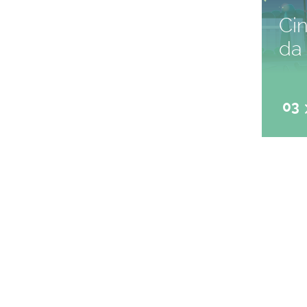
Ci
da 
03