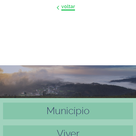
voltar
Município
Anter
Próxi
ior
mo
Viver