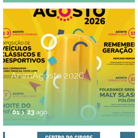
AnimAgosto 2026
01
23
ago