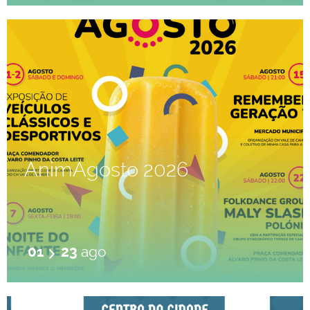
AnimAgosto 2026
01
23
ago