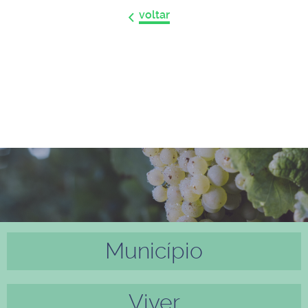
voltar
Município
Anter
Próxi
ior
mo
Viver