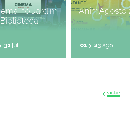
nema no Jardim
AnimAgosto 
Biblioteca
31
jul
01
23
ago
voltar