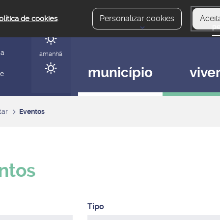
Personalizar cookies
Aceit
olítica de cookies
.
hoje
gerir
ia
amanhã
município
vive
 e
tar
Eventos
ntos