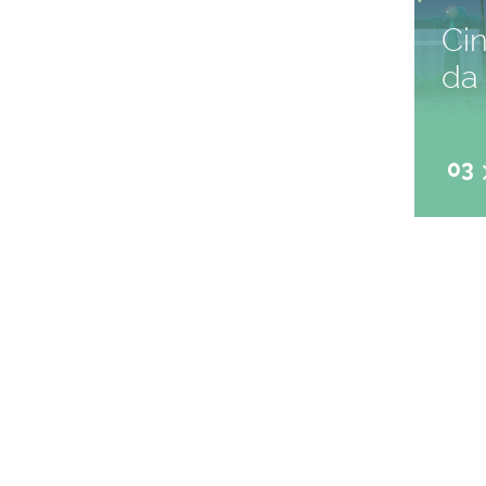
Ci
da 
03