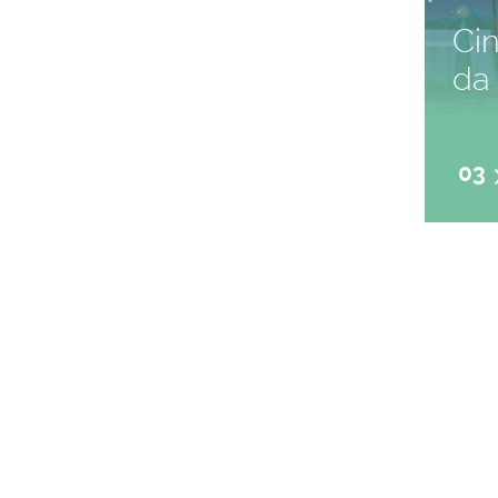
Ci
da 
03