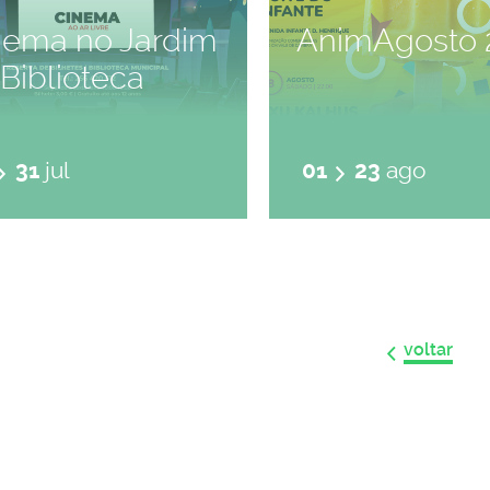
nema no Jardim
AnimAgosto 
Biblioteca
31
jul
01
23
ago
voltar