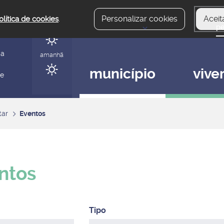
Personalizar cookies
Aceit
olítica de cookies
.
hoje
gerir
ia
amanhã
município
vive
 e
tar
Eventos
ntos