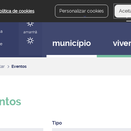
Personalizar cookies
Aceit
olítica de cookies
.
hoje
gerir
ia
amanhã
município
vive
 e
tar
Eventos
ntos