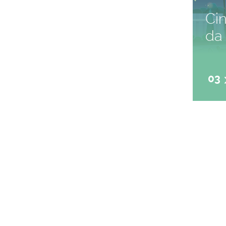
Ci
da 
03