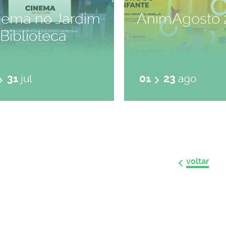
nema no Jardim
AnimAgosto 
Biblioteca
31
jul
01
23
ago
voltar