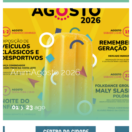
AnimAgosto 2026
01
23
ago