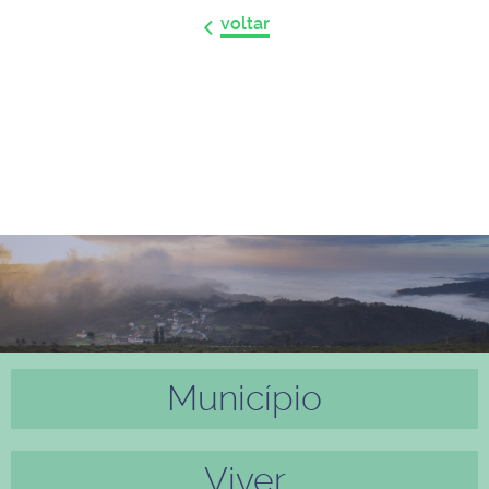
voltar
Município
Anter
Próxi
ior
mo
Viver