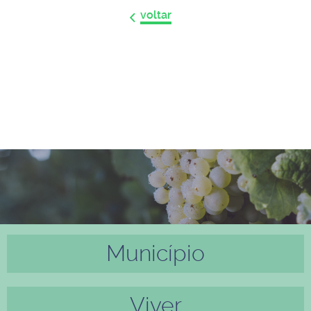
voltar
Município
Anter
Próxi
ior
mo
Viver