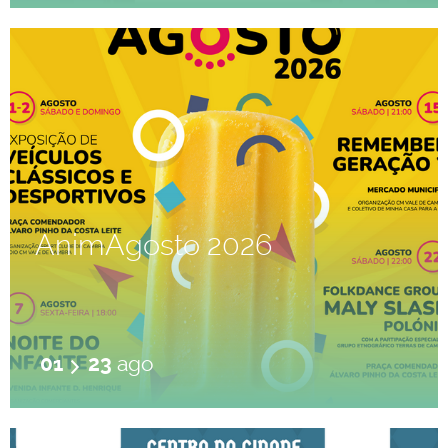
AnimAgosto 2026
01
23
ago