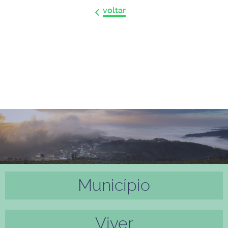
voltar
Município
Anter
Próxi
ior
mo
Viver