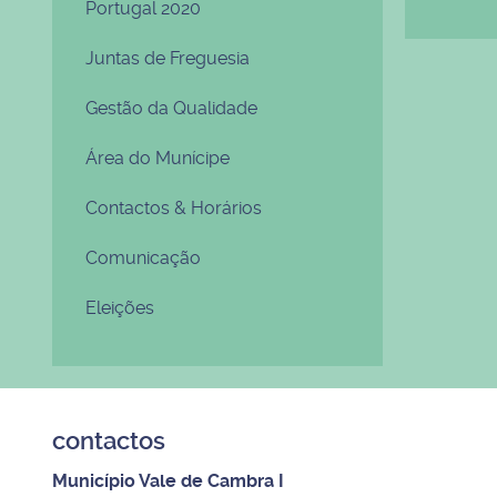
Portugal 2020
Juntas de Freguesia
Gestão da Qualidade
Área do Munícipe
Contactos & Horários
Comunicação
Eleições
contactos
Município Vale de Cambra I