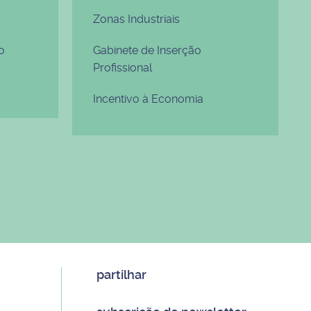
Zonas Industriais
o
Gabinete de Inserção
Profissional
Incentivo à Economia
partilhar