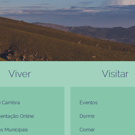
Viver
Visitar
e Cambra
Eventos
ntação Online
Dormir
os Municipais
Comer