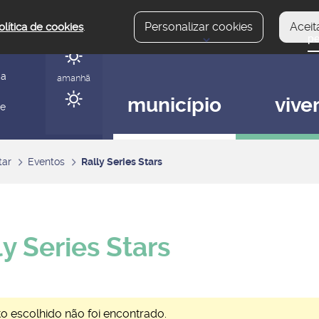
Personalizar cookies
Aceit
olítica de cookies
.
hoje
gerir
ia
amanhã
município
vive
 e
tar
Eventos
Rally Series Stars
ly Series Stars
o escolhido não foi encontrado.