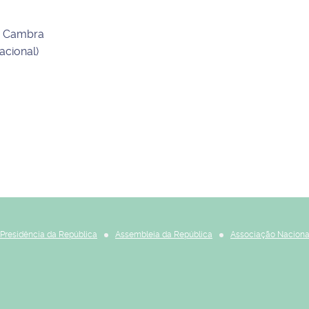
de Cambra
acional)
Presidência da República
Assembleia da República
Associação Naciona