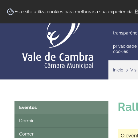
newsletter
Este site utiliza cookies para melhorar a sua experiência.
P
reclamar/su
transparênc
privacidade
cookies
Início
Visi
Ral
Eventos
Dormir
Comer
O event